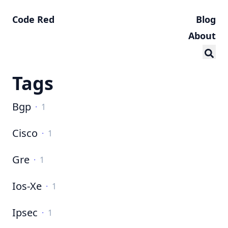
Code Red
Blog
About
Tags
Bgp
·
1
Cisco
·
1
Gre
·
1
Ios-Xe
·
1
Ipsec
·
1